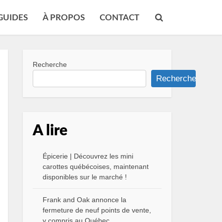
GUIDES
À PROPOS
CONTACT
Recherche
Recherche
A lire
Épicerie | Découvrez les mini
carottes québécoises, maintenant
disponibles sur le marché !
Frank and Oak annonce la
fermeture de neuf points de vente,
y compris au Québec.