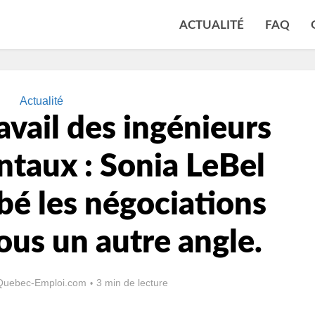
ACTUALITÉ
FAQ
Actualité
avail des ingénieurs
taux : Sonia LeBel
bé les négociations
sous un autre angle.
Quebec-Emploi.com
3 min de lecture