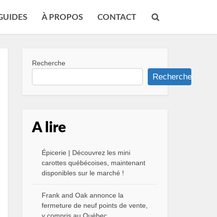
GUIDES
À PROPOS
CONTACT
Recherche
Recherche
A lire
Épicerie | Découvrez les mini
carottes québécoises, maintenant
disponibles sur le marché !
Frank and Oak annonce la
fermeture de neuf points de vente,
y compris au Québec.