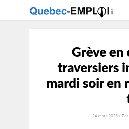
Grève en c
traversiers 
mardi soir en 
24 mars 2025
Pa