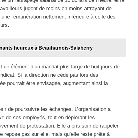
mé un rattrapage salarial de 10 dollars de l’heure, et la
travailleurs jugent de moins en moins attrayant de
 une rémunération nettement inférieure à celle des
urs.
nants heureux à Beauharnois-Salaberry
t un élément d’un mandat plus large de huit jours de
icat. Si la direction ne cède pas lors des
tée pourrait être envisagée, augmentant ainsi la
ir de poursuivre les échanges. L’organisation a
ve de ses employés, tout en déplorant les
ement de protestation. Elle a pris soin de rappeler
e repose pas sur elle, mais qu’elle reste prête à