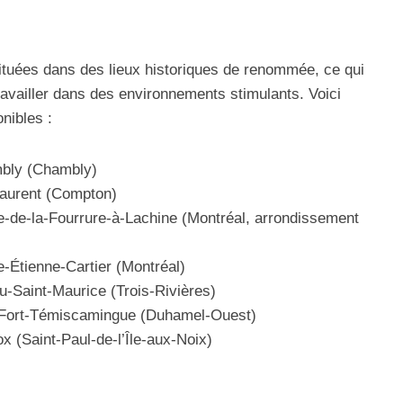
ituées dans des lieux historiques de renommée, ce qui
availler dans des environnements stimulants. Voici
nibles :
ambly (Chambly)
-Laurent (Compton)
e-de-la-Fourrure-à-Lachine (Montréal, arrondissement
e-Étienne-Cartier (Montréal)
du-Saint-Maurice (Trois-Rivières)
an-Fort-Témiscamingue (Duhamel-Ouest)
ox (Saint-Paul-de-l’Île-aux-Noix)