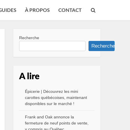
GUIDES
À PROPOS
CONTACT
Recherche
Recherche
A lire
Épicerie | Découvrez les mini
carottes québécoises, maintenant
disponibles sur le marché !
Frank and Oak annonce la
fermeture de neuf points de vente,
y compris au Québec.