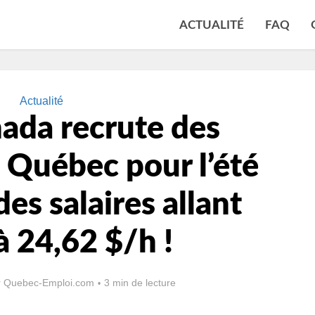
ACTUALITÉ
FAQ
Actualité
ada recrute des
 Québec pour l’été
es salaires allant
à 24,62 $/h !
r
Quebec-Emploi.com
3 min de lecture