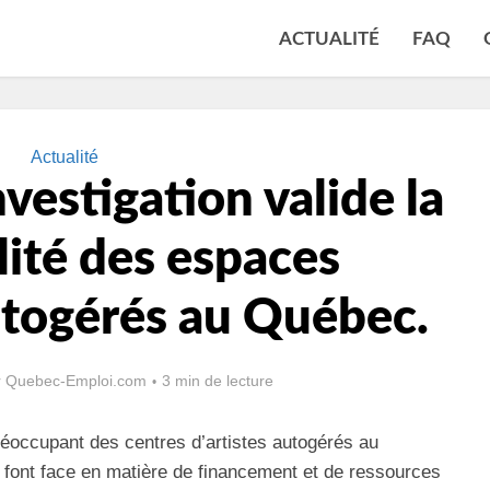
ACTUALITÉ
FAQ
Actualité
vestigation valide la
lité des espaces
utogérés au Québec.
r
Quebec-Emploi.com
3 min de lecture
préoccupant des centres d’artistes autogérés au
s font face en matière de financement et de ressources