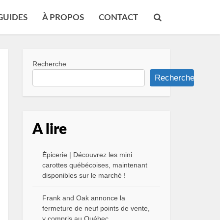
GUIDES
À PROPOS
CONTACT
Recherche
Recherche
A lire
Épicerie | Découvrez les mini
carottes québécoises, maintenant
disponibles sur le marché !
Frank and Oak annonce la
fermeture de neuf points de vente,
y compris au Québec.