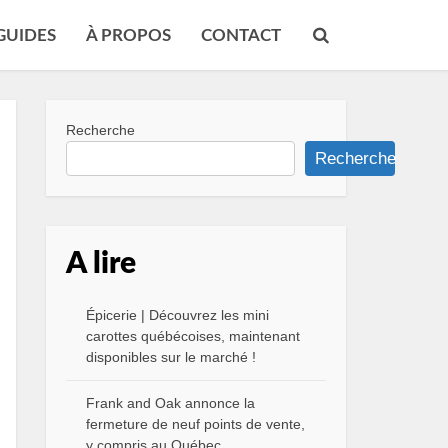
GUIDES
À PROPOS
CONTACT
Recherche
Recherche
A lire
Épicerie | Découvrez les mini
carottes québécoises, maintenant
disponibles sur le marché !
Frank and Oak annonce la
fermeture de neuf points de vente,
y compris au Québec.